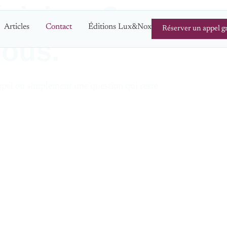
écisions?
Articles
Contact
Éditions Lux&Nox
Réserver un appel gr
nous.
ppel ou simplement une question qui reste