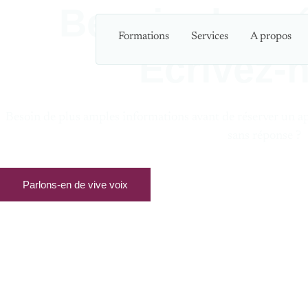
Besoin de pr
Formations
Services
A propos
Écrivez-
Besoin de plus amples informations avant de réserver un a
sans réponse ?
Parlons-en de vive voix