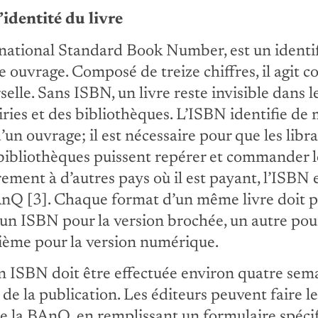
’identité du livre
rnational Standard Book Number, est un identi
e ouvrage. Composé de treize chiffres, il agit
selle. Sans ISBN, un livre reste invisible dans 
airies et des bibliothèques. L’ISBN identifie d
un ouvrage; il est nécessaire pour que les librai
 bibliothèques puissent repérer et commander le
ment à d’autres pays où il est payant, l’ISBN e
AnQ [3]. Chaque format d’un même livre doit 
n ISBN pour la version brochée, un autre pour
isième pour la version numérique.
 ISBN doit être effectuée environ quatre sema
 de la publication. Les éditeurs peuvent faire
 de la BAnQ, en remplissant un formulaire spéci