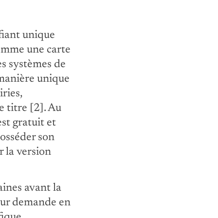
fiant unique
 comme une carte
les systèmes de
e manière unique
ries,
 titre [2]. Au
st gratuit et
posséder son
 la version
ines avant la
 leur demande en
fique.