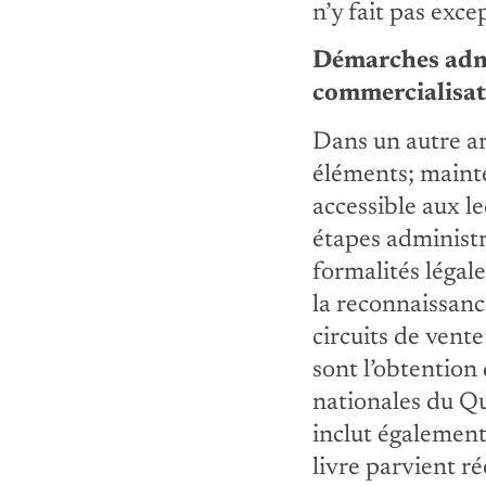
n’y fait pas exce
Démarches admin
commercialisat
Dans un autre art
éléments; mainten
accessible aux le
étapes administr
formalités légal
la reconnaissance
circuits de vent
sont l’obtention
nationales du Qu
inclut également
livre parvient ré