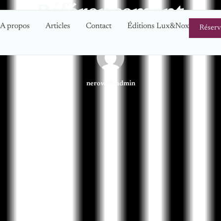
Référencement
A propos
Articles
Contact
Éditions Lux&Nox
Réserv
neroweb-admin