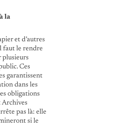
à la
apier et d’autres
l faut le rendre
r plusieurs
public. Ces
es garantissent
ation dans les
es obligations
t Archives
ête pas là: elle
mineront si le