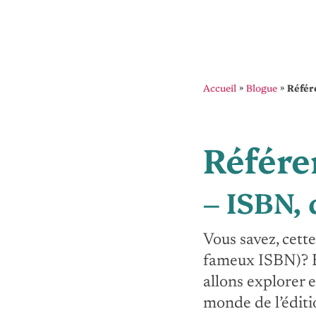
Accueil
»
Blogue
»
Réfé
Référ
– ISBN, 
Vous savez, cette
fameux ISBN)? Ell
allons explorer 
monde de l’éditio